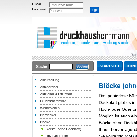
E-Mail
Passwort
STARTSEITE
KONT
Suche
Abiturzeitung
Blöcke (ohn
Aktenordner
Aufkleber & Ettiketten
Das papierlose Büro
Leuchtkastenfolie
Deckblatt gibt es i
Werbeplanen
Hoch- oder Querfor
Bierdeckel
Möglich ist auch ei
Blöcke
Blöcke ohne Deckbl
Ihnen hervorragend
Blöcke (ohne Deckblatt)
Sie vollfarbig (4/4)
DIN Lang hoch