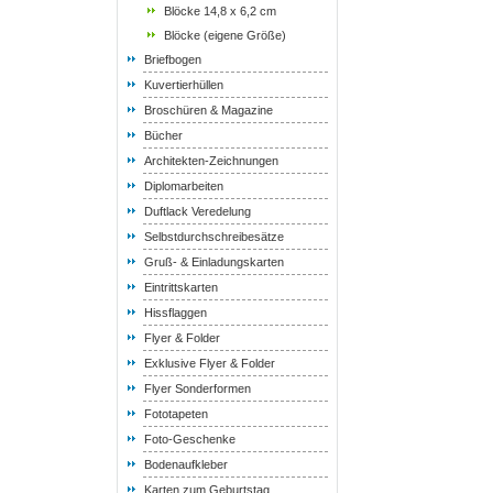
Blöcke 14,8 x 6,2 cm
Blöcke (eigene Größe)
Briefbogen
Kuvertierhüllen
Broschüren & Magazine
Bücher
Architekten-Zeichnungen
Diplomarbeiten
Duftlack Veredelung
Selbstdurchschreibesätze
Gruß- & Einladungskarten
Eintrittskarten
Hissflaggen
Flyer & Folder
Exklusive Flyer & Folder
Flyer Sonderformen
Fototapeten
Foto-Geschenke
Bodenaufkleber
Karten zum Geburtstag