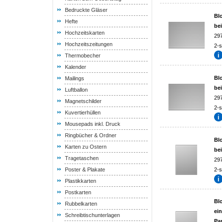
Bedruckte Gläser
Blo
Hefte
be
Hochzeitskarten
29
Hochzeitszeitungen
2-s
Thermobecher
Kalender
Blo
Mailings
be
Luftballon
29
Magnetschilder
2-s
Kuvertierhüllen
Mousepads inkl. Druck
Ringbücher & Ordner
Blo
Karten zu Ostern
be
Tragetaschen
29
Poster & Plakate
2-s
Plastikkarten
Postkarten
Blo
Rubbelkarten
ei
Schreibtischunterlagen
Pa