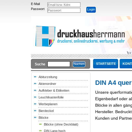
E-Mail
Passwort
STARTSEITE
KONT
Suche
Abiturzeitung
DIN A4 quer
Aktenordner
Aufkleber & Ettiketten
Unsere querformatig
Leuchtkastenfolie
Eigenbedarf oder a
Werbeplanen
Blöcke in allen gän
Bierdeckel
Hersteller. Bedruck
Blöcke
Kunden und Partnern
Blöcke (ohne Deckblatt)
DIN Lang hoch