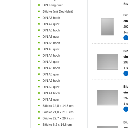
Be
DIN Lang quer
Blöcke (mit Deckblatt)
Blo
DIN A7 hoch
ein
DIN A7 quer
29
DIN A6 hoch
1-s
DIN A6 quer
DIN A5 hoch
DIN A5 quer
Blo
DIN A4 hoch
ein
DIN A4 quer
29
DIN A3 hoch
1-s
DIN A3 quer
DIN A2 hoch
Blo
DIN A2 quer
ein
DIN A1 hoch
29
DIN A1 quer
1-s
Blöcke 14,8 x 14,8 cm
Blöcke 21,0 x 21,0 cm
Blöcke 29,7 x 29,7 cm
Blo
Blöcke 6,2 x 14,8 cm