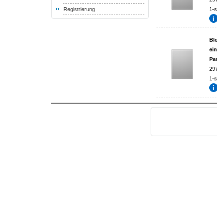
Registrierung
1-s
Blo
ei
Pa
29
1-s