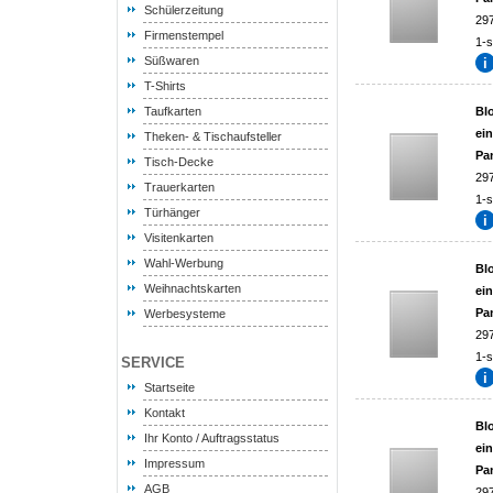
Schülerzeitung
29
Firmenstempel
1-s
Süßwaren
T-Shirts
Taufkarten
Blo
ei
Theken- & Tischaufsteller
Pa
Tisch-Decke
29
Trauerkarten
1-s
Türhänger
Visitenkarten
Wahl-Werbung
Blo
Weihnachtskarten
ei
Pa
Werbesysteme
29
1-s
SERVICE
Startseite
Kontakt
Blo
Ihr Konto / Auftragsstatus
ei
Impressum
Pa
AGB
29