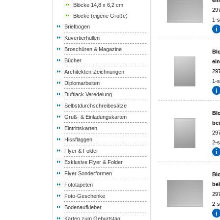
ein
Blöcke 14,8 x 6,2 cm
29
Blöcke (eigene Größe)
1-s
Briefbogen
Kuvertierhüllen
Broschüren & Magazine
Blo
Bücher
ein
29
Architekten-Zeichnungen
1-s
Diplomarbeiten
Duftlack Veredelung
Selbstdurchschreibesätze
Blo
Gruß- & Einladungskarten
be
Eintrittskarten
29
Hissflaggen
2-s
Flyer & Folder
Exklusive Flyer & Folder
Flyer Sonderformen
Blo
be
Fototapeten
29
Foto-Geschenke
2-s
Bodenaufkleber
Karten zum Geburtstag