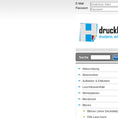
E-Mail
Passwort
Suche
Abiturzeitung
Aktenordner
Aufkleber & Ettiketten
Leuchtkastenfolie
Werbeplanen
Bierdeckel
Blöcke
Blöcke (ohne Deckblatt)
DIN Lang hoch