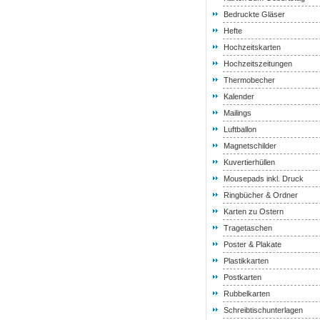
Bedruckte Gläser
Hefte
Hochzeitskarten
Hochzeitszeitungen
Thermobecher
Kalender
Mailings
Luftballon
Magnetschilder
Kuvertierhüllen
Mousepads inkl. Druck
Ringbücher & Ordner
Karten zu Ostern
Tragetaschen
Poster & Plakate
Plastikkarten
Postkarten
Rubbelkarten
Schreibtischunterlagen