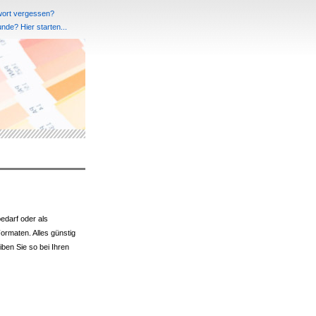
ort vergessen?
de? Hier starten...
edarf oder als
ormaten. Alles günstig
iben Sie so bei Ihren