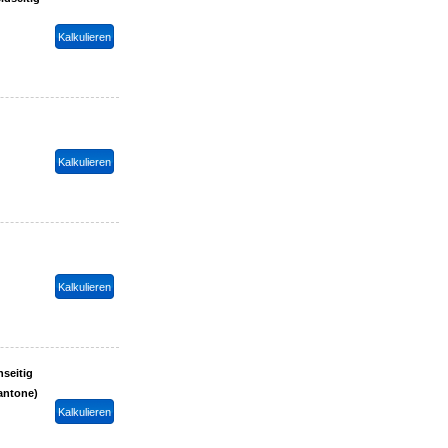
nseitig
antone)