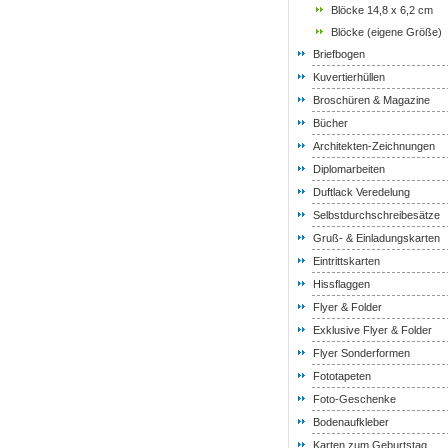
Blöcke 14,8 x 6,2 cm
Blöcke (eigene Größe)
Briefbogen
Kuvertierhüllen
Broschüren & Magazine
Bücher
Architekten-Zeichnungen
Diplomarbeiten
Duftlack Veredelung
Selbstdurchschreibesätze
Gruß- & Einladungskarten
Eintrittskarten
Hissflaggen
Flyer & Folder
Exklusive Flyer & Folder
Flyer Sonderformen
Fototapeten
Foto-Geschenke
Bodenaufkleber
Karten zum Geburtstag