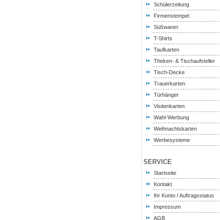
Schülerzeitung
Firmenstempel
Süßwaren
T-Shirts
Taufkarten
Theken- & Tischaufsteller
Tisch-Decke
Trauerkarten
Türhänger
Visitenkarten
Wahl-Werbung
Weihnachtskarten
Werbesysteme
SERVICE
Startseite
Kontakt
Ihr Konto / Auftragsstatus
Impressum
AGB