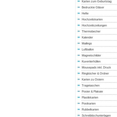
Karten zum Geburtstag
Bedruckte Gläser
Hefte
Hochzeitskarten
Hochzeitszeitungen
Thermobecher
Kalender
Mailings
Luftballon
Magnetschilder
Kuvertierhüllen
Mousepads inkl. Druck
Ringbücher & Ordner
Karten zu Ostern
Tragetaschen
Poster & Plakate
Plastikkarten
Postkarten
Rubbelkarten
Schreibtischunterlagen