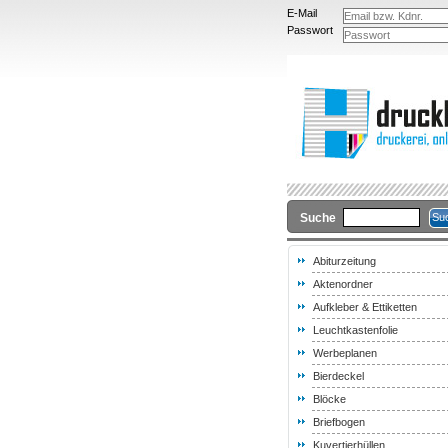
E-Mail
Passwort
Suche
Abiturzeitung
Aktenordner
Aufkleber & Ettiketten
Leuchtkastenfolie
Werbeplanen
Bierdeckel
Blöcke
Briefbogen
Kuvertierhüllen