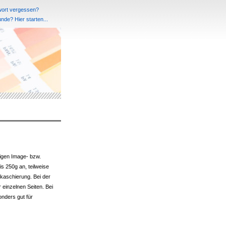
ort vergessen?
de? Hier starten...
igen Image- bzw.
s 250g an, teilweise
nkaschierung. Bei der
einzelnen Seiten. Bei
onders gut für