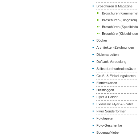
Broschüren & Magazine
Broschüren Klammerhef
Broschüren (Ringösen)
Broschüren (Spiralbind
Broschüre (Klebebindun
Bücher
Architekten-Zeichnungen
Diplomarbeiten
Duftlack Veredelung
Selbstdurchschreibesätze
Gruß- & Einladungskarten
Eintrittskarten
Hissflaggen
Flyer & Folder
Exklusive Flyer & Folder
Flyer Sonderformen
Fototapeten
Foto-Geschenke
Bodenaufkleber