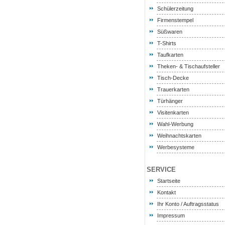
Schülerzeitung
Firmenstempel
Süßwaren
T-Shirts
Taufkarten
Theken- & Tischaufsteller
Tisch-Decke
Trauerkarten
Türhänger
Visitenkarten
Wahl-Werbung
Weihnachtskarten
Werbesysteme
SERVICE
Startseite
Kontakt
Ihr Konto / Auftragsstatus
Impressum